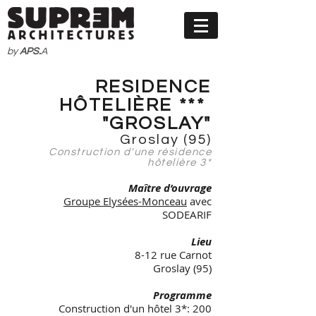
by
APS.
A
RESIDENCE
HÔTELIÈRE ***
"GROSLAY"
Groslay (95)
Construction d'une résidence
hôtelière 3*
Maître d’ouvrage
Groupe Elysées-Monceau
avec
SODEARIF
Lieu
8-12 rue Carnot
Groslay (95)
Programme
Construction d'un hôtel 3*: 200