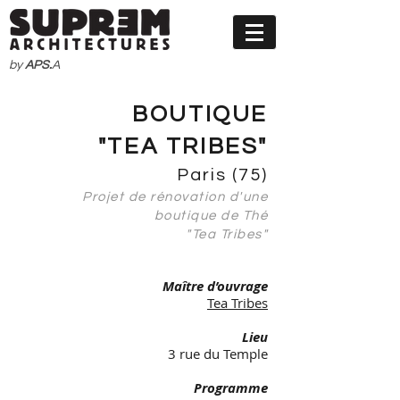
by
APS.
A
BOUTIQUE
"TEA TRIBES"
Paris (75)
Projet de rénovation d'une
boutique de Thé
"Tea Tribes"
Maître d’ouvrage
Tea Tribes
Lieu
3 rue du Temple
Programme