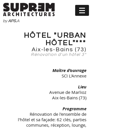
by
APS.
A
HÔTEL "URBAN
HÔTEL"***
Aix-les-Bains (73)
Rénovation d'un hôtel 3*
Maître d’ouvrage
SCI L'Annexe
Lieu
Avenue de Marlioz
Aix-les-Bains (73)
Programme
Rénovation de l'ensemble de
l'hôtel et sa façade: 62 clés, parties
communes, réception, lounge,