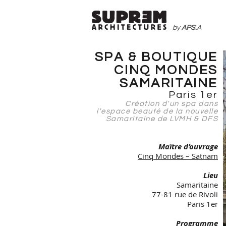
by
APS.
A
SPA & BOUTIQUE
CINQ MONDES
SAMARITAINE
Paris 1er
Création d'un spa dans
l'espace beauté de la nouvelle
Samaritaine de LVMH & DFS
Maître d’ouvrage
Cinq Mondes – Satnam
Lieu
Samaritaine
77-81 rue de Rivoli
Paris 1er
Programme