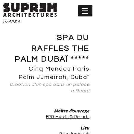
by
APS.
A
SPA DU
RAFFLES THE
PALM DUBAÏ *****
Cinq Mondes Paris
Palm Jumeirah, Dubaï
Création d'un spa dans un palace
à Dubaï
Maître d’ouvrage
EPG Hotels & Resorts
Lieu
Palm Jumeirah